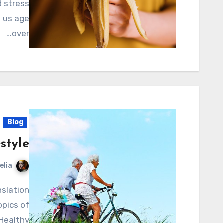
 stress
s us age
over…
Blog
style
elia
opics of
 Healthy