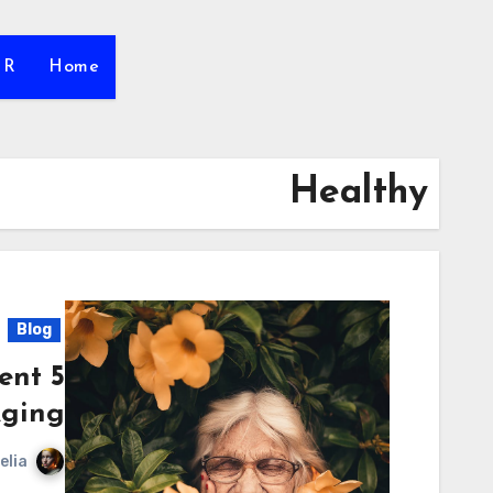
HR
Home
Healthy
Blog
vent
ging
elia