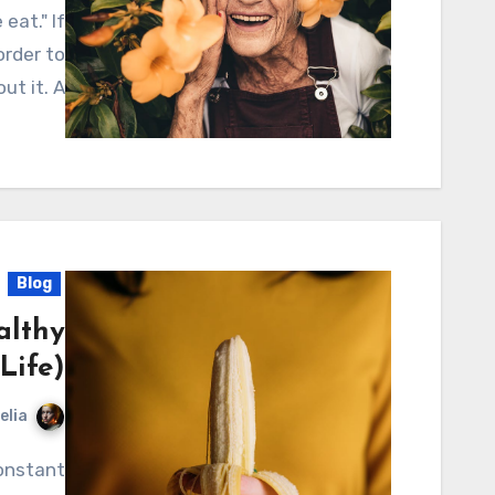
order to
ut it. A…
Blog
althy
Life)
elia