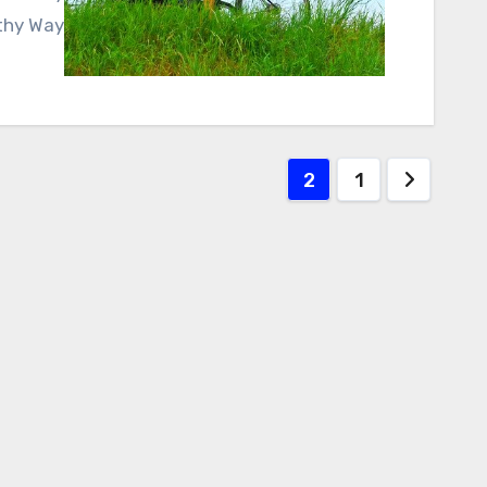
thy Way…
تعدد
2
1
صفحات
المقالات