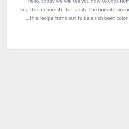
Hello, today we will tell you how to cook homemade
vegetarian borscht for lunch. The borscht acco
this recipe turns out to be a rich beet color 