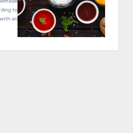
rding to
with an…