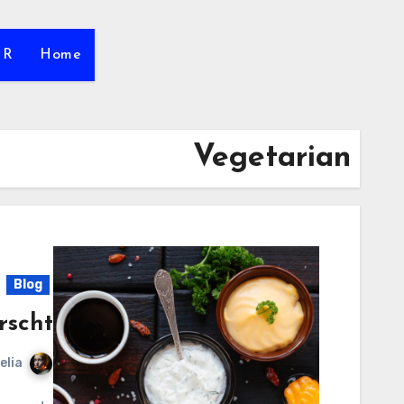
HR
Home
Vegetarian
Blog
scht!
elia