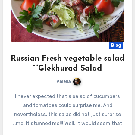
Blog
Russian Fresh vegetable salad
“Glekhurad Salad”
Amelia
I never expected that a salad of cucumbers
and tomatoes could surprise me; And
nevertheless, this salad did not just surprise
me, it stunned me!!! Well, it would seem that…