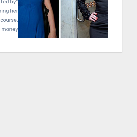
ring her
 course,
 money,…