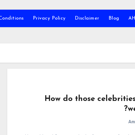
Conditions
Privacy Policy
Disclaimer
Blog
A
How do those celebrities
we
Am