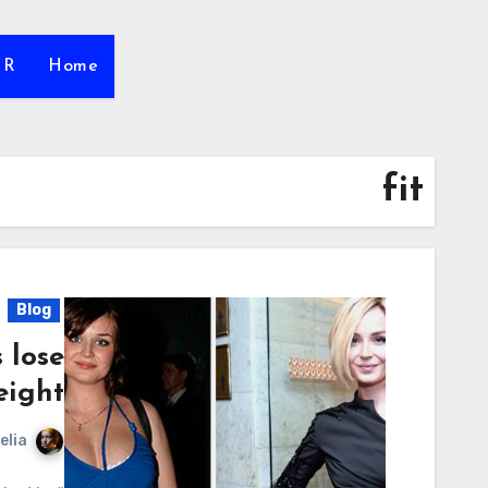
HR
Home
fit
Blog
 lose
ight?
elia