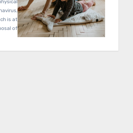
navirus,
ch is at
osal of…