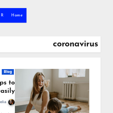
HR
Home
coronavirus
Blog
ps to
asily
elia