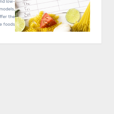
 models,
ffer the
 foods,…