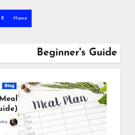
HR
Home
Beginner's Guide
Blog
 Meal
uide)
elia