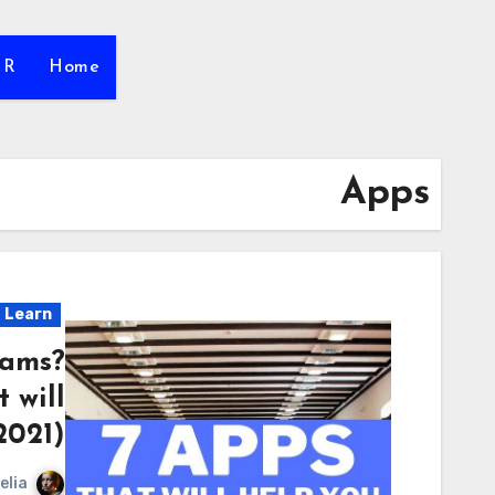
HR
Home
Apps
Learn
xams?
 will
2021)
elia