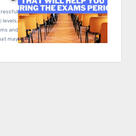
 levels,
ams and
hat may…